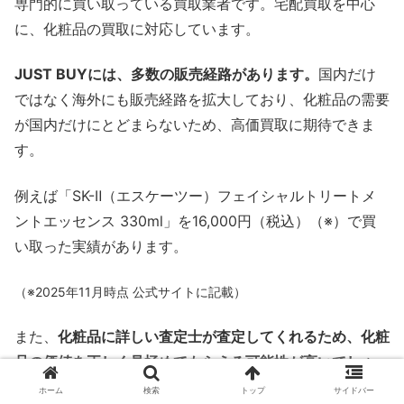
専門的に買い取っている買取業者です。宅配買取を中心
に、化粧品の買取に対応しています。
JUST BUYには、多数の販売経路があります。
国内だけ
ではなく海外にも販売経路を拡大しており、化粧品の需要
が国内だけにとどまらないため、高価買取に期待できま
す。
例えば「SK-Ⅱ（エスケーツー）フェイシャルトリートメ
ントエッセンス 330ml」を16,000円（税込）（※）で買
い取った実績があります。
（※2025年11月時点 公式サイトに記載）
また、
化粧品に詳しい査定士が査定してくれるため、化粧
品の価値を正しく見極めてもらえる可能性が高いでしょ
う
。膨大なデータに基づいた査定を受けられることから、
ホーム
検索
トップ
サイドバー