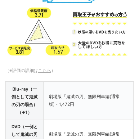
（※評価の詳細は
こちら
）
Blu-ray（一
劇場版「鬼滅の刃」無限列車編(通常
例として鬼滅
版)・1,472円
の刃の場合）
（※1）
DVD（一例と
劇場版「鬼滅の刃」無限列車編(通常
して鬼滅の刃