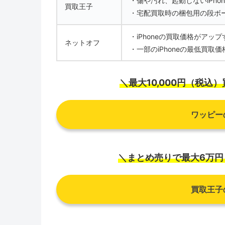
・傷や汚れ、起動しないiPho
買取王子
・宅配買取時の梱包用の段ボ
・iPhoneの買取価格がア
ネットオフ
・一部のiPhoneの最低買取
＼最大10,000円（税
ワッピー
＼まとめ売りで最大6万
買取王子