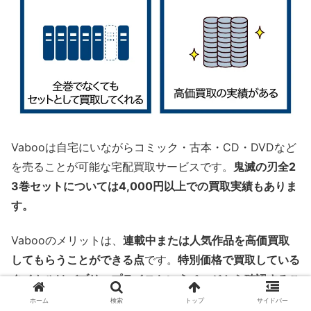
Vabooは自宅にいながらコミック・古本・CD・DVDなど
を売ることが可能な宅配買取サービスです。
鬼滅の刃全2
3巻セットについては4,000円以上での買取実績もありま
す。
Vabooのメリットは、
連載中または人気作品を高価買取
してもらうことができる点
です。
特別価格で買取している
タイトルはバブリープライスというページから確認するこ
とができ、売りたいタイトルが掲載されていれば高価買取
ホーム
検索
トップ
サイドバー