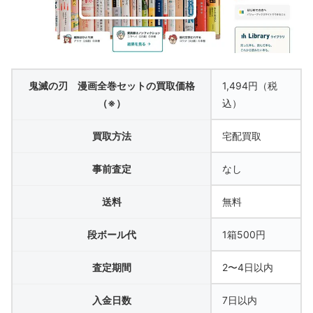
鬼滅の刃 漫画全巻セットの買取価格
1,494円（税
（※）
込）
買取方法
宅配買取
事前査定
なし
送料
無料
段ボール代
1箱500円
査定期間
2〜4日以内
入金日数
7日以内