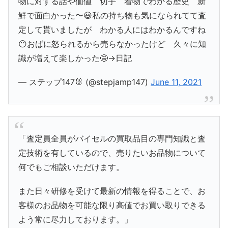
物に対する話や価値 切手 着物でわかる歴史 新
鮮で面白かった〜😃私の持ち物も気になられてて査
定して貰いましたが わかる人にはわかるんですね
😶おばに怒られるから売らなかったけど 久々に知
識が増えて楽しかった🤩→日記
— ステップ147🐰 (@stepjamp147)
June 11, 2021
「査定員全員がバイセルの買取品目の専門知識と査
定技術を有しているので、売りたいお品物について
何でもご相談いただけます。
また日々研修を受けて最新の情報を得ることで、お
客様のお品物を可能な限り高値でお買い取りできる
よう常に尽力しております。」