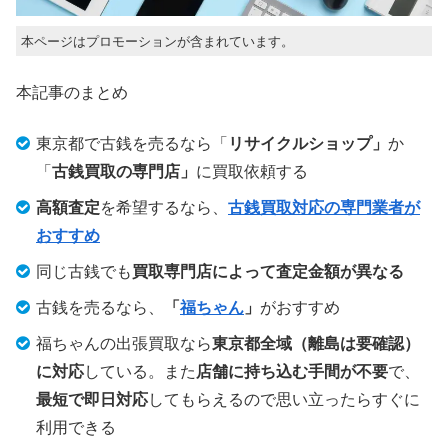
本ページはプロモーションが含まれています。
本記事のまとめ
東京都で古銭を売るなら「
リサイクルショップ」
か
「
古銭買取の専門店」
に買取依頼する
高額査定
を希望するなら、
古銭買取対応の専門業者が
おすすめ
同じ古銭でも
買取専門店によって査定金額が異なる
古銭を売るなら、
「
福ちゃん
」
がおすすめ
福ちゃんの出張買取なら
東京都全域（離島は要確認）
に対応
している。また
店舗に持ち込む手間が不要
で、
最短で即日対応
してもらえるので思い立ったらすぐに
利用できる