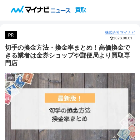
買取
株式会社マイナビ
PR
2026.08.01
切手の換金方法・換金率まとめ！高価換金で
きる業者は金券ショップや郵便局より買取専
門店
買取