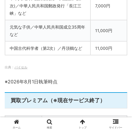
次)／中華人民共和国郵政発行「長江三
7,000円
峡」など
元気な子供／中華人民共和国成立35周年
11,000円
など
中国古代科学者（第2次）／丹頂鶴など
11,000円
出典：
バイセル
※2026年8月1日執筆時点
買取プレミアム（※現在サービス終了）
・出張買取
買取方法
ホーム
検索
トップ
サイドバー
・宅配買取