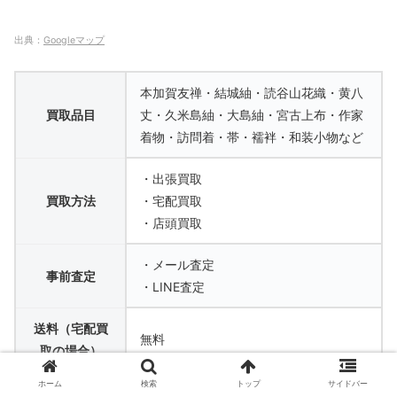
出典：
Googleマップ
本加賀友禅・結城紬・読谷山花織・黄八
買取品目
丈・久米島紬・大島紬・宮古上布・作家
着物・訪問着・帯・襦袢・和装小物など
・出張買取
買取方法
・宅配買取
・店頭買取
・メール査定
事前査定
・LINE査定
送料（宅配買
無料
取の場合）
ホーム
検索
トップ
サイドバー
段ボール代