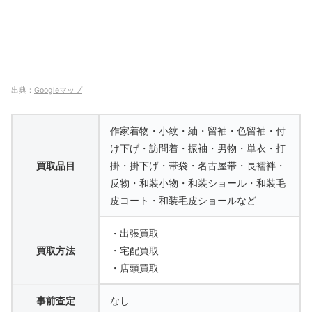
出典：
Googleマップ
作家着物・小紋・紬・留袖・色留袖・付
け下げ・訪問着・振袖・男物・単衣・打
買取品目
掛・掛下げ・帯袋・名古屋帯・長襦袢・
反物・和装小物・和装ショール・和装毛
皮コート・和装毛皮ショールなど
・出張買取
買取方法
・宅配買取
・店頭買取
事前査定
なし