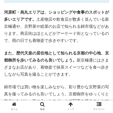
河原町・烏丸エリアは、ショッピングや食事のスポットが
多いエリアです。
土産物店や飲食店が数多く並んでいる新
京極通や、京野菜や総菜のお店で知られる錦市場などがあ
ります。商店街はほとんどがアーケード街となっているの
で、雨の日でも着物姿で歩きやすいです。
また、歴代天皇の居住地として知られる京都の中心地、京
都御所を歩いてみるのも良いでしょう。
新京極通にはさま
ざまなお店があり、着物姿で抹茶スイーツなどを食べ歩き
しながら写真を撮ることができます。
錦市場では買い物を楽しみながら、彩り豊かな京野菜の写
真を撮ってみるのも良いでしょう。京都御所をゆっくりと
散歩しながら、気に入ったスポットで写真を撮るのもおす
すめです。
ホーム
検索
トップ
サイドバー