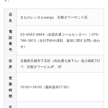
店
きものレンタルwargo 京都タワーサンド店
名
電
03-4582-4864（全国共通コールセンター） / 075-
話
746-3613（当日予約や遅刻、返却に関する問い合わ
番
せ）
号
住
京都府京都市下京区（烏丸通七条下ル）塩小路町721
所
-1 京都タワービル2F、3F
営
業
10:00〜18:00（最終返却17:30）
時
間
定