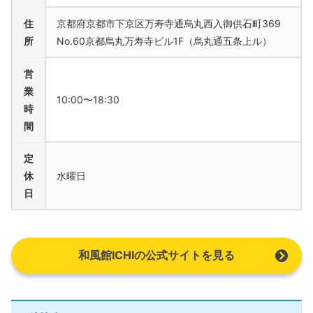
住
京都府京都市下京区万寿寺通烏丸西入御供石町369
所
No.60京都烏丸万寿寺ビル1F（烏丸通五条上ル）
営
業
10:00〜18:30
時
間
定
休
水曜日
日
和風館ICHIの公式サイトを見る