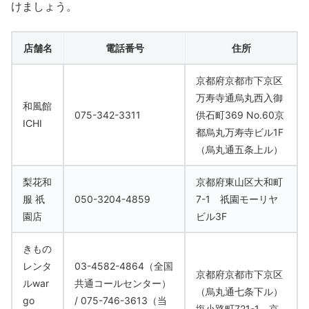
けましょう。
店舗名
電話番号
住所
京都府京都市下京区
万寿寺通烏丸西入御
和風館
075-342-3311
供石町369 No.60京
ICHI
都烏丸万寿寺ビル1F
（烏丸通五条上ル）
梨花和
京都府東山区大和町
服 祇
050-3204-4859
7-1 祇園モーリヤ
園店
ビル3F
きもの
レンタ
03-4582-4864（全国
京都府京都市下京区
ルwar
共通コールセンター）
（烏丸通七条下ル）
go
/ 075-746-3613（当
塩小路町721-1 京