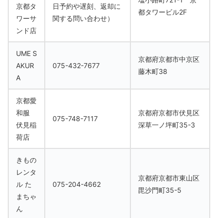
京都タ
日予約や遅刻、返却に
都タワービル2F
ワーサ
関する問い合わせ）
ンド店
UME S
京都府京都市中京区
AKUR
075-432-7677
藤木町38
A
京都愛
和服
京都府京都市伏見区
075-748-7117
伏見稲
深草一ノ坪町35-3
荷店
きもの
レンタ
京都府京都市東山区
ル た
075-204-4662
毘沙門町35-5
まちゃ
ん