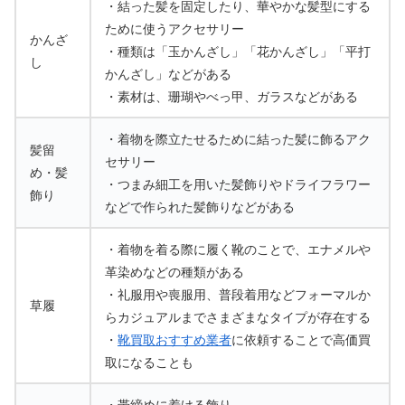
・結った髪を固定したり、華やかな髪型にする
ために使うアクセサリー
かんざ
・種類は「玉かんざし」「花かんざし」「平打
し
かんざし」などがある
・素材は、珊瑚やべっ甲、ガラスなどがある
・着物を際立たせるために結った髪に飾るアク
髪留
セサリー
め・髪
・つまみ細工を用いた髪飾りやドライフラワー
飾り
などで作られた髪飾りなどがある
・着物を着る際に履く靴のことで、エナメルや
革染めなどの種類がある
・礼服用や喪服用、普段着用などフォーマルか
草履
らカジュアルまでさまざまなタイプが存在する
・
靴買取おすすめ業者
に依頼することで高価買
取になることも
・帯締めに着ける飾り