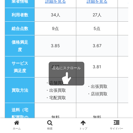
業者情報
詳細を見る
詳細を見る
詳
利用者数
34人
27人
総合点数
9点
5点
価格満足
3.85
3.67
度
サービス
4.15
3.81
満足度
・店舗買取
・
・出張買取
買取方法
・出張買取
・
・店頭買取
・宅配買取
・
送料（宅
配買取の
無料
無料
場合）
ホーム
検索
トップ
サイドバー