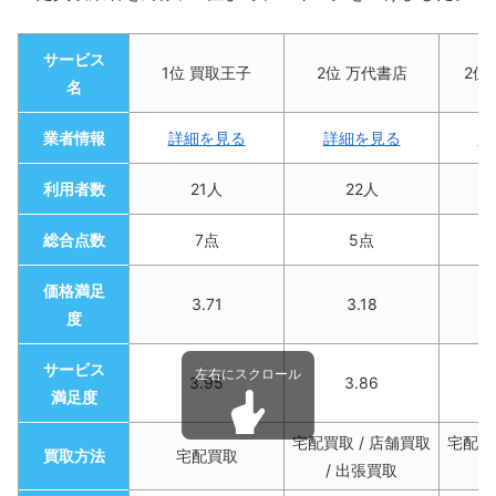
サービス
1位 買取王子
2位 万代書店
2位
名
業者情報
詳細を見る
詳細を見る
詳
利用者数
21人
22人
総合点数
7点
5点
価格満足
3.71
3.18
度
サービス
3.95
3.86
満足度
宅配買取 / 店舗買取
宅配買
買取方法
宅配買取
/ 出張買取
/