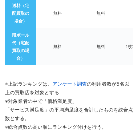
送料（宅
配買取の
無料
無料
場合）
段ボール
代（宅配
無料
無料
1枚2
買取の場
合）
※上記ランキングは、
アンケート調査
の利用者数が5名以
上の買取店を対象とする
※対象業者の中で「価格満足度」
「サービス満足度」の平均満足度を合計したものを総合点
数とする。
※総合点数の高い順にランキング付けを行う。