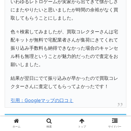
いわゆるレトロゲームが実家から出てきて懐かしさ
にまたやりたいと思いましたが時間の余裕がなく買
取してもらうことにしました。
色々検索してみましたが、買取コレクターさんは宅
配キットが無料で宅配業者さんが集荷にきてくれて
振り込み手数料も納得できなかった場合のキャンセ
ル料も無理ということが魅力的だったので査定をお
願いしました。
結果が翌日にでて振り込みが早かったので買取コレ
クターさんに査定してもらってよかったです！
引用：Googleマップの口コミ
傷や破損がある状態が悪いものでも買取可能
ホーム
検索
トップ
サイドバー
な場合がある