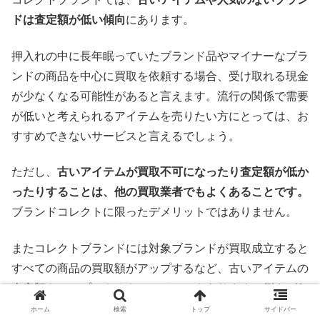
ドは査定額が低い傾向
にあります。
押入れの中に長年眠っていたブランド品やマイナーなブラ
ンドの商品を中心に買取を依頼する場合、受け取れる現金
が少なくなる可能性があると言えます。流行の関係で需要
が低いと考えられるアイテムを売りたい方にとっては、お
すすめできないサービスと言えるでしょう。
ただし、
古いアイテムが買取不可になったり査定額が低か
ったりすることは、他の買取業者でもよくあることです。
ブランドコレクトに限ったデメリットではありません。
またコレクトブランドには対象ブランドが買取成立すると
すべての商品の買取額がアップするなど、古いアイテムの
査定額をアップできるキャンペーンもあります。例えば2
025年の春には、対象ブランド1点以上買取成立で買取金
ホーム
検索
トップ
サイドバー