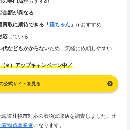
応の専門店
がおすすめ
定金額が異なる
価買取に期待できる「
福ちゃん
」
がおすすめ
対応
している
ル代などもかからない
ため、気軽に依頼しやすい
%（※）アップキャンペーン中／
の公式サイトを見る
北海道札幌市対応の着物買取店を調査しました。比
の着物買取業者
になります。