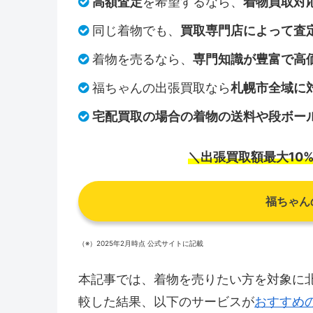
高額査定
を希望するなら、
着物買取対
同じ着物でも、
買取専門店によって査
着物を売るなら、
専門知識が豊富で高
福ちゃんの出張買取なら
札幌市全域に
宅配買取の場合の着物の送料や段ボー
＼出張買取額最大10
福ちゃん
（※）2025年2月時点 公式サイトに記載
本記事では、着物を売りたい方を対象に
較した結果、以下のサービスが
おすすめ