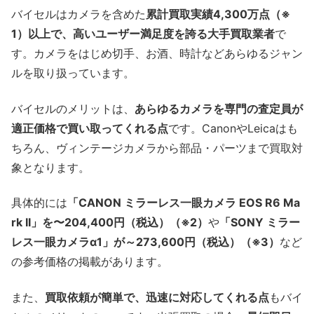
バイセルはカメラを含めた
累計買取実績4,300万点（※
1）以上で、高いユーザー満足度を誇る大手買取業者
で
す。カメラをはじめ切手、お酒、時計などあらゆるジャン
ルを取り扱っています。
バイセルのメリットは、
あらゆるカメラを専門の査定員が
適正価格で買い取ってくれる点
です。CanonやLeicaはも
ちろん、ヴィンテージカメラから部品・パーツまで買取対
象となります。
具体的には
「CANON ミラーレス一眼カメラ EOS R6 Ma
rk II」を〜204,400円（税込）（※2）
や
「SONY ミラー
レス一眼カメラα1」が～273,600円（税込）（※3）
など
の参考価格の掲載があります。
また、
買取依頼が簡単で、迅速に対応してくれる点
もバイ