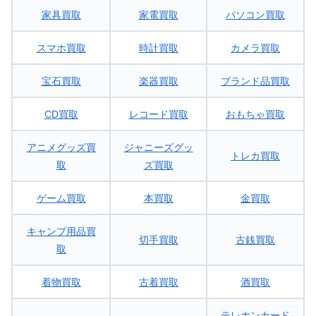
家具買取
家電買取
パソコン買取
スマホ買取
時計買取
カメラ買取
宝石買取
楽器買取
ブランド品買取
CD買取
レコード買取
おもちゃ買取
アニメグッズ買
ジャニーズグッ
トレカ買取
取
ズ買取
ゲーム買取
本買取
金買取
キャンプ用品買
切手買取
古銭買取
取
着物買取
古着買取
酒買取
テレホンカード