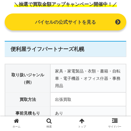
＼抽選で買取金額アップキャンペーン開催中！／
バイセルの公式サイトを見る
便利屋ライフパートナーズ札幌
家具・家電製品・衣類・書籍・自転
取り扱いジャンル
車・電子機器・オフィス什器・事務
（例）
用品
買取方法
出張買取
事前見積もり
あり
送料
ー（出張買取のため該当なし）
ホーム
検索
トップ
サイドバー