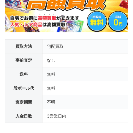
買取方法
宅配買取
事前査定
なし
送料
無料
段ボール代
無料
査定期間
不明
入金日数
3営業日内