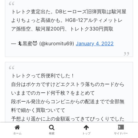
トレトク査定出た。DBヒーローズ旧弾買取は駿河屋
よりちょっと高値かも。HG8-12アルティメットレ
ア孫悟空、駿河屋200円、トレトク330円買取
— 🦎黒蜜😈 (@kuromitu69)
January 4, 2022
トレトクって所便利でした！
自分はポケカですけどエクストラ落ちのカードから
いままでのカード何千枚？をまとめて
段ボール発注からコンビニからの配送までで全部無
料で細かく買取ついてて
予想より遥かに上の金額返ってきてびっくりでした
— なまちゃ (@namaonePeace)
April 13, 2023
ホーム
検索
トップ
サイドバー