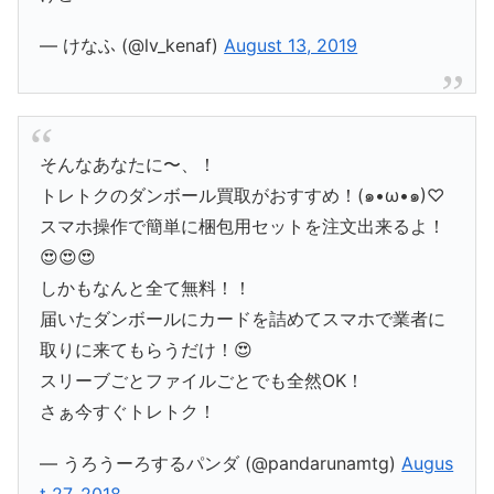
— けなふ (@lv_kenaf)
August 13, 2019
そんなあなたに〜、！
トレトクのダンボール買取がおすすめ！(๑•ω•๑)♡
スマホ操作で簡単に梱包用セットを注文出来るよ！
😍😍😍
しかもなんと全て無料！！
届いたダンボールにカードを詰めてスマホで業者に
取りに来てもらうだけ！😍
スリーブごとファイルごとでも全然OK！
さぁ今すぐトレトク！
— うろうーろするパンダ (@pandarunamtg)
Augus
t 27, 2018