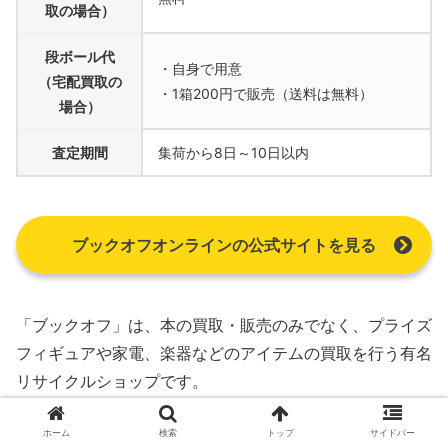
取の場合）
段ボール代
・自身で用意
（宅配買取の
・1箱200円で販売（送料は無料）
場合）
査定期間
集荷から8日～10日以内
ブックオフオンラインの公式サイトを見る
「ブックオフ」は、本の買取・販売のみでなく、プライズ
フィギュアや家電、楽器などのアイテムの買取を行う有名
リサイクルショップです。
日本全国各地に店舗があり、
プライズフィギュアの店頭買
ホーム
検索
トップ
サイドバー